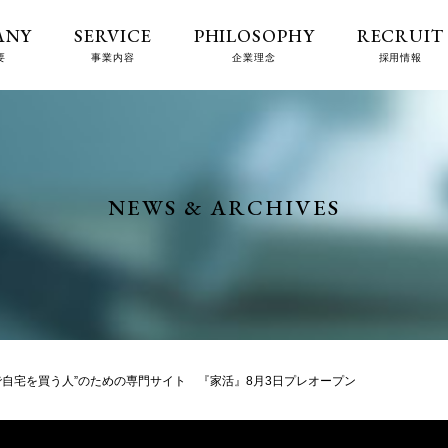
ANY
SERVICE
PHILOSOPHY
RECRUIT
要
事業内容
企業理念
採用情報
NEWS & ARCHIVES
で自宅を買う人”のための専門サイト 『家活』8月3日プレオープン