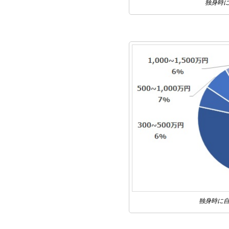
独身時
独身時に