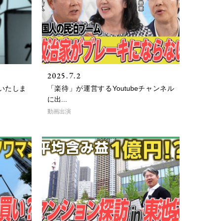
2025.7.2
演いたしま
「楽待」が運営するYoutubeチャンネル
に出...
動画出演