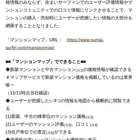
格情報のみならず、住まいサーフィンでのユーザー評価情報やマ
ンションコミュニティでの口コミ情報にリンクさせることで、マ
ンションの購入・売却時にユーザーが把握したい情報の大部分を
網羅することとなりました。
「マンションマップ」URL：
https://www.sumai-
surfin.com/mansionmap/
■■「マンションマップ」でできること■■
◆新築マンションと中古マンション
の価格情報が確認できる
(※1)
＃マップサービスで新築マンション価格を掲載しているのは業界
唯一
（11/11時点当社確認）
◆ユーザーが把握したい3つの情報を地図から横断的に閲覧でき
る
(1)新築、中古の棟単位のマンション価格
(※2)
(2)ユーザーのマンション評価
、口コミ
(※3)
(※4)
(3)住戸単位での査定
ができる
(※5)
◆資産性の高い
マンションを優先的に表示