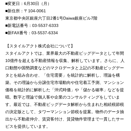
■変更日：6月30日（月）
■新住所：〒104-0061
東京都中央区銀座六丁目2番1号Daiwa銀座ビル7階
■新電話番号：03-5537-6333
■新FAX番号：03-5537-6334
【スタイルアクト株式会社について】
スタイルアクトでは、業界最大の不動産ビッグデータとして年間
10億件を超える不動産情報を収集、解析しています。さらに、人
口動態や国勢調査などのマクロデータと上記の不動産ビッグデー
タとを組み合わせ、「住宅需要」を統計的に解析し、理論を構
築。その理論から分譲住宅市場動向や住宅着工予測、マンション
価格を統計的に解析した「沖式時価」や「儲かる確率」などを提
唱。数字と理論で個人客や企業のコンサルティングをしていま
す。最近では、不動産ビッグデータ解析から生まれた相続税節税
の決定版として、タワーマンション節税を提案。物件のデータ抽
出から不動産仲介、賃貸客付け、賃貸物件管理まで一貫したサー
ビスを提供しています。