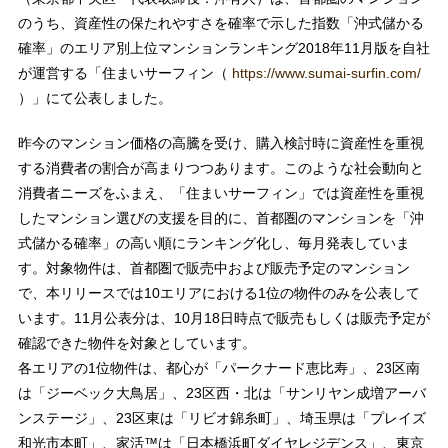
のうち、資産性の保たれやすさを確率で示した指数「沖式儲かる
確率」のエリア別上位マンションランキング2018年11月版を自社
が運営する「住まいサーフィン（
https://www.sumai-surfin.com/
）」にて公表しました。
昨今のマンション価格の高騰を受け、購入検討時に資産性を重視
する消費者の割合が高まりつつあります。このような社会動向と
消費者ニーズをふまえ、「住まいサーフィン」では資産性を重視
したマンション選びの支援を目的に、首都圏のマンションを「沖
式儲かる確率」の高い順にランキング化し、毎月発表していま
す。対象物件は、首都圏で販売中および販売予定のマンション
で、本リリースでは10エリアにおける1位の物件のみを公表して
います。11月公表分は、10月18日時点で販売もしくは販売予定が
確認できた物件を対象としています。
各エリアの1位物件は、都心が「パークナード恵比寿」、23区南
は「ジーベック大鳥居」、23区西・北は「サンリヤン成増アーバ
ンステージ」、23区東は「リビオ錦糸町」、埼玉県は「プレイズ
和光市本町」、家活™は「日本橋浜町ダイヤレジデンス」、東京