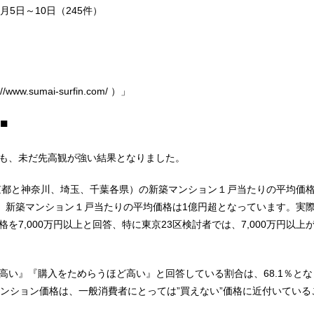
4月5日～10日（245件）
.sumai-surfin.com/ ）」
■
も、未だ先高観が強い結果となりました。
東京都と神奈川、埼玉、千葉各県）の新築マンション１戸当たりの平均価
ると、新築マンション１戸当たりの平均価格は1億円超となっています。実
を7,000万円以上と回答、特に東京23区検討者では、7,000万円以上
い』『購入をためらうほど高い』と回答している割合は、68.1％とな
のマンション価格は、一般消費者にとっては”買えない”価格に近付いている