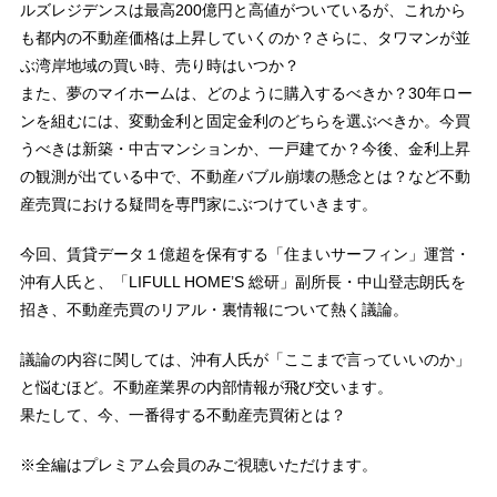
ルズレジデンスは最高200億円と高値がついているが、これから
も都内の不動産価格は上昇していくのか？さらに、タワマンが並
ぶ湾岸地域の買い時、売り時はいつか？
また、夢のマイホームは、どのように購入するべきか？30年ロー
ンを組むには、変動金利と固定金利のどちらを選ぶべきか。今買
うべきは新築・中古マンションか、一戸建てか？今後、金利上昇
の観測が出ている中で、不動産バブル崩壊の懸念とは？など不動
産売買における疑問を専門家にぶつけていきます。
今回、賃貸データ１億超を保有する「住まいサーフィン」運営・
沖有人氏と、「LIFULL HOME’S 総研」副所長・中山登志朗氏を
招き、不動産売買のリアル・裏情報について熱く議論。
議論の内容に関しては、沖有人氏が「ここまで言っていいのか」
と悩むほど。不動産業界の内部情報が飛び交います。
果たして、今、一番得する不動産売買術とは？
※全編はプレミアム会員のみご視聴いただけます。