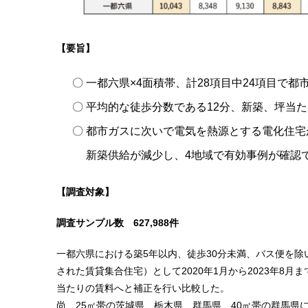
【要旨】
一都六県×4面積帯、計28項目中24項目で
平均的な徒歩分数である12分、新築、坪当
都市ガスに次いで電気を熱源とする電化住宅
新築供給が減少し、4地域で有効事例が確認
【調査対象】
調査サンプル数 627,988件
一都六県における築5年以内、徒歩30分未満、バス便を除
された賃貸集合住宅）として2020年1月から2023年8
当たりの賃料へと補正を行い比較した。
尚、25㎡帯の茨城県、栃木県、群馬県、40㎡帯の群馬