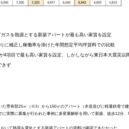
都市ガスを熱源とする新築アパートが最も高い家賃を設定
たりに補正し稼働率を掛けた年間想定平均坪賃料での比較
が4項目で最も高い家賃を設定、しかしながら東日本大震災以
できず
いた専有部25㎡（※3）から150㎡のアパート（木造並びに軽量鉄骨で
月までに実際に募集が行われた事例に多変量解析を用いて新築、徒歩12分、
県において熱源を電化とする新築アパートの賃料は確認できなかった。