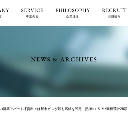
ANY
SERVICE
PHILOSOPHY
RECRUIT
要
事業内容
企業理念
採用情報
NEWS & ARCHIVES
の新築アパート坪賃料では都市ガスが最も高値を設定 熱源×エリア×面積帯計28項