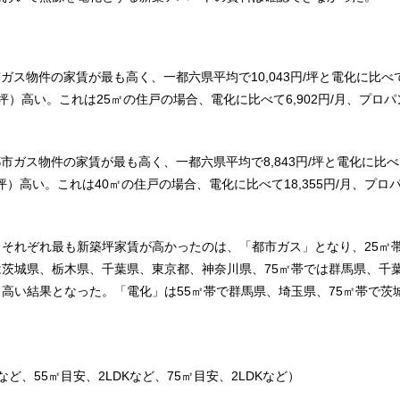
市ガス物件の家賃が最も高く、一都六県平均で10,043円/坪と電化に比べ
95円/坪）高い。これは25㎡の住戸の場合、電化に比べて6,902円/月、プロパ
都市ガス物件の家賃が最も高く、一都六県平均で8,843円/坪と電化に比
48円/坪）高い。これは40㎡の住戸の場合、電化に比べて18,355円/月、プロ
、それぞれ最も新築坪家賃が高かったのは、「都市ガス」となり、25㎡
は茨城県、栃木県、千葉県、東京都、神奈川県、75㎡帯では群馬県、千
も高い結果となった。「電化」は55㎡帯で群馬県、埼玉県、75㎡帯で茨
など、55㎡目安、2LDKなど、75㎡目安、2LDKなど）