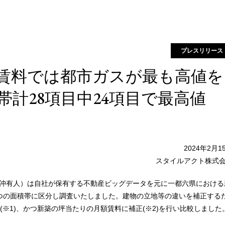
プレスリリース
賃料では都市ガスが最も高値を
帯計28項目中24項目で最高値
2024年2月1
スタイルアクト株式
沖有人）は自社が保有する不動産ビッグデータを元に一都六県における
つの面積帯に区分し調査いたしました。建物の立地等の違いを補正する
※1)、かつ新築の坪当たりの月額賃料に補正(※2)を行い比較しました