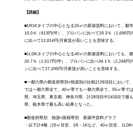
【詳細】
■1R1Kタイプの中心となる25㎡の新築賃料において、都
10.0％（913円/坪）、プロパンに比べて20.3％（1,6
に比べて12,814円/月家賃が高いことを意味する。
■1LDKタイプの中心となる40㎡の新築賃料においても、
20.7％（1,517円/坪）、プロパンに比べ34.1％（2,2
ンに比べて27,200円/月家賃が高いことを意味する。
■一都六県の都道府県別×熱源別の比較計28項目において
では一都六県全て、40㎡帯でも一都六県全て、55㎡帯で
県、埼玉県、東京都、神奈川県、計28項目中24項目で最
県、栃木県で最も高い結果となった。
■都道府県別 熱源×面積帯別 新築坪賃料グラフ
・以下計4種（25㎡目安、1R・1Kなど、40㎡目安、1LDK