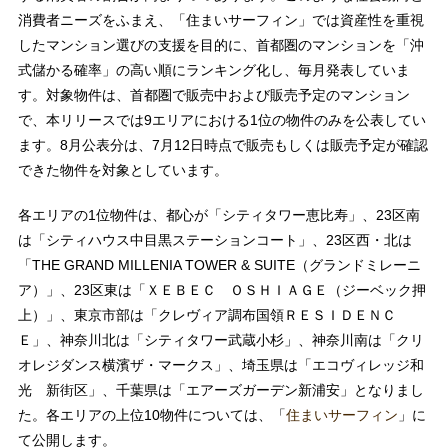
消費者ニーズをふまえ、「住まいサーフィン」では資産性を重視
したマンション選びの支援を目的に、首都圏のマンションを「沖
式儲かる確率」の高い順にランキング化し、毎月発表していま
す。対象物件は、首都圏で販売中および販売予定のマンション
で、本リリースでは9エリアにおける1位の物件のみを公表してい
ます。8月公表分は、7月12日時点で販売もしくは販売予定が確認
できた物件を対象としています。
各エリアの1位物件は、都心が「シティタワー恵比寿」、23区南
は「シティハウス中目黒ステーションコート」、23区西・北は
「THE GRAND MILLENIA TOWER & SUITE（グランドミレーニ
ア）」、23区東は「ＸＥＢＥＣ ＯＳＨＩＡＧＥ（ジーベック押
上）」、東京市部は「クレヴィア調布国領ＲＥＳＩＤＥＮＣ
Ｅ」、神奈川北は「シティタワー武蔵小杉」、神奈川南は「クリ
オレジダンス横濱ザ・マークス」、埼玉県は「エコヴィレッジ和
光 新街区」、千葉県は「エアーズガーデン新浦安」となりまし
た。各エリアの上位10物件については、「
住まいサーフィン
」に
て公開します。