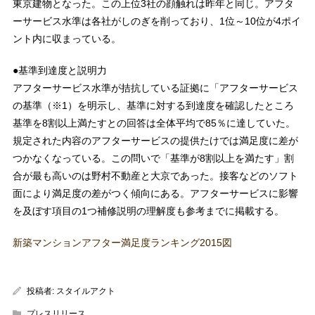
東京建物となった。この上位3社の顔触れは昨年と同じ。アフタ
ーサービス水準は各社がしのぎを削っており、1位～10位が4ポイ
ント内に収まっている。
●基準到達度と説明力
アフターサービス水準が拮抗している証拠に「アフターサービス
の基準（※1）を明示し、基準に対する到達度を確認したところ
基準を8割以上満たすとの回答は全体平均で85％に達していた。
規定された内容のアフターサービスの提供たけでは満足度に差が
つかなくなっている。この問いで「基準が8割以上を満たす」割
合が最も高いのは野村不動産と大京であった。接客などのソフト
面により満足度の差がつく傾向にある。アフターサービスに影響
を及ぼす項目の1つ補修説明の理解度も参考までに掲載する。
新築マンションアフター満足度ランキング2015図
投稿者:
スタイルアクト
プレスリリース