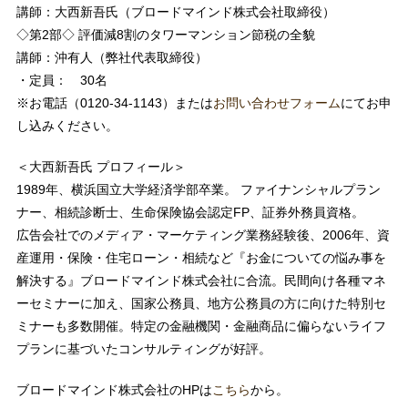
講師：大西新吾氏（ブロードマインド株式会社取締役）
◇第2部◇ 評価減8割のタワーマンション節税の全貌
講師：沖有人（弊社代表取締役）
・定員： 30名
※お電話（0120-34-1143）または
お問い合わせフォーム
にてお申
し込みください。
＜大西新吾氏 プロフィール＞
1989年、横浜国立大学経済学部卒業。 ファイナンシャルプラン
ナー、相続診断士、生命保険協会認定FP、証券外務員資格。
広告会社でのメディア・マーケティング業務経験後、2006年、資
産運用・保険・住宅ローン・相続など『お金についての悩み事を
解決する』ブロードマインド株式会社に合流。民間向け各種マネ
ーセミナーに加え、国家公務員、地方公務員の方に向けた特別セ
ミナーも多数開催。特定の金融機関・金融商品に偏らないライフ
プランに基づいたコンサルティングが好評。
ブロードマインド株式会社のHPは
こちら
から。