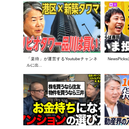
「楽待」が運営するYoutubeチャンネ
NewsPicks
ルに出...