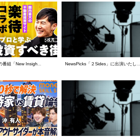
の番組「New Insigh...
NewsPicks「２Sides」に出演いたし..