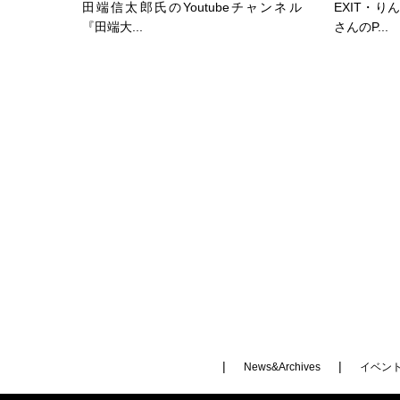
田端信太郎氏のYoutubeチャンネル
EXIT・
『田端大...
さんのP...
News&Archives
イベン