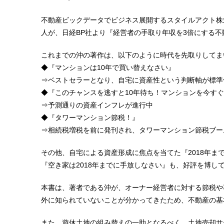
不動産ビックデータでビジネス展開するスタイルアクト株
人が、日経BP社より『経営者の手取り年収を3倍にする
これまでの沖の著作は、以下のように時代を先取りしてま
◆『マンションは10年で買い替えなさい』
⇒ベストセラーとなり、自宅に資産性という判断軸が標準
◆『このチャンスを逃すと10年待ち！マンションを今す
⇒予測通りの資産インフレが進行中
◆『タワーマンション節税！』
⇒相続税増税を前に発刊され、タワーマンション節税ブー
その他、自宅による資産形成に焦点を当てた『2018年
『空き家は2018年までに手放しなさい』も、好評を博し
本書は、著者である沖が、オーナー経営者に対する節税や
外に知られていないことが分かってきたため、不動産の基
また、遊休土地の組み替えの一助となるべく、土地売却サ