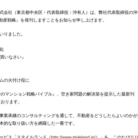
式会社（東京都中央区・代表取締役：沖有人）は、弊社代表取締役の沖
不動産戦略』を発刊しますことをお知らせ申し上げます。
いりました。
化
ぐ買いなさい』
ムの火付け役に
までのマンション戦略バイブル』、空き家問題の解決策を提示した最新刊
ております。
事業承継のコンサルティングを通して、不動産をどうしたらよいのかが
本的な取り扱い方を網羅した一冊です。
ービス「スタイルランド（
http://www.styleland.jp/
）」を、このたびリ