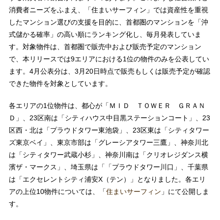
消費者ニーズをふまえ、「住まいサーフィン」では資産性を重視
したマンション選びの支援を目的に、首都圏のマンションを「沖
式儲かる確率」の高い順にランキング化し、毎月発表していま
す。対象物件は、首都圏で販売中および販売予定のマンション
で、本リリースでは9エリアにおける1位の物件のみを公表してい
ます。4月公表分は、3月20日時点で販売もしくは販売予定が確認
できた物件を対象としています。
各エリアの1位物件は、都心が「ＭＩＤ ＴＯＷＥＲ ＧＲＡＮ
Ｄ」、23区南は「シティハウス中目黒ステーションコート」、23
区西・北は「プラウドタワー東池袋」、23区東は「シティタワー
ズ東京ベイ」、東京市部は「グレーシアタワー三鷹」、神奈川北
は「シティタワー武蔵小杉」、神奈川南は「クリオレジダンス横
濱ザ・マークス」、埼玉県は「「プラウドタワー川口」、千葉県
は「エクセレントシティ浦安X（テン）」となりました。各エリ
アの上位10物件については、「
住まいサーフィン
」にて公開しま
す。